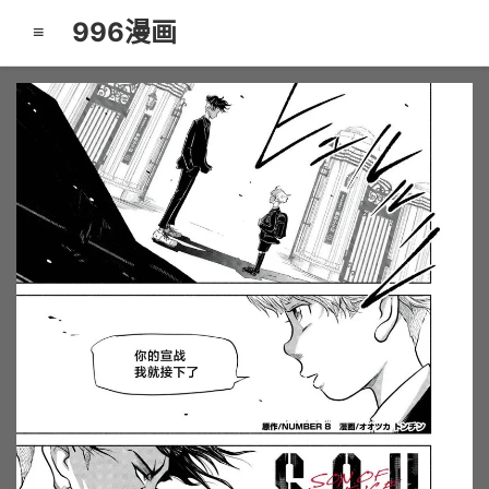
996漫画
≡