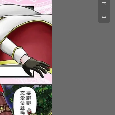
下
一
章