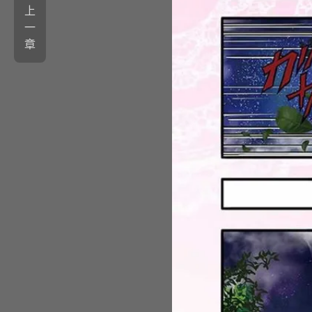
上
一
章