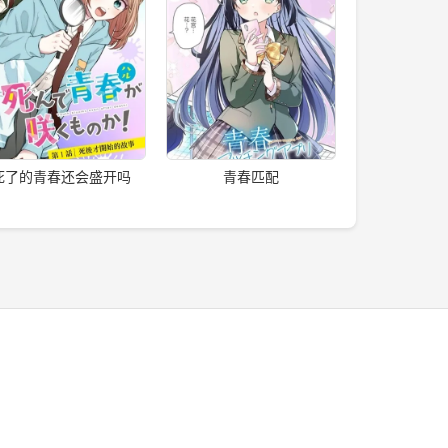
死了的青春还会盛开吗
青春匹配