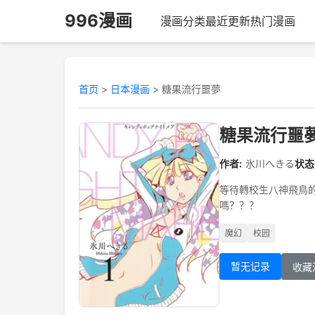
996漫画
漫画分类
最近更新
热门漫画
首页
>
日本漫画
>
糖果流行噩夢
糖果流行噩
作者:
氷川へきる
状态
等待轉校生八神飛鳥的
嗎？？？
魔幻
校园
暂无记录
收藏