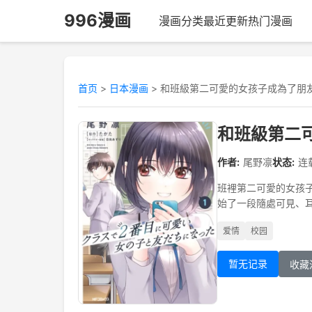
996漫画
漫画分类
最近更新
热门漫画
首页
>
日本漫画
>
和班級第二可愛的女孩子成為了朋
和班級第二
作者:
尾野凛
状态:
连
班裡第二可愛的女孩
始了一段隨處可見、
爱情
校园
暂无记录
收藏