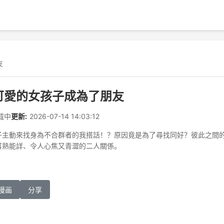
友
可愛的女孩子成為了朋友
载中
更新:
2026-07-14 14:03:12
子主動來找身為不合群者的我搭話！？原因竟是為了尋找同好？彼此之間
耳熟能詳、令人心焦又青澀的二人關係。
漫画
分享