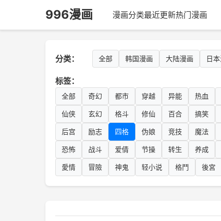
996漫画
漫画分类
最近更新
热门漫画
分类：
全部
韩国漫画
大陆漫画
日本
标签：
全部
奇幻
都市
穿越
异能
热血
仙侠
玄幻
格斗
修仙
百合
搞笑
后宫
励志
四格
伪娘
竞技
魔法
恐怖
战斗
爱倩
节操
转生
养成
愛情
冒險
神鬼
轻小说
格鬥
後宮