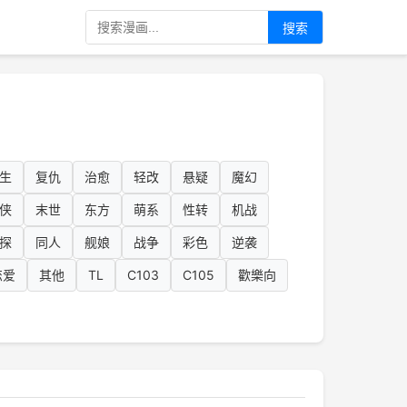
搜索
生
复仇
治愈
轻改
悬疑
魔幻
侠
末世
东方
萌系
性转
机战
探
同人
舰娘
战争
彩色
逆袭
恋爱
其他
TL
C103
C105
歡樂向