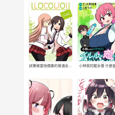
試著做當地偶像的普通女高
小林家的龍女僕 什麼
中生
愛伊露露不懂！