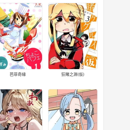
芭菲奇緣
狂賭之淵(仮)